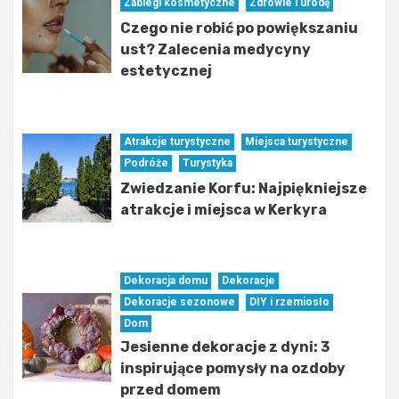
Zabiegi kosmetyczne
Zdrowie i urodę
Czego nie robić po powiększaniu
ust? Zalecenia medycyny
estetycznej
Atrakcje turystyczne
Miejsca turystyczne
Podróże
Turystyka
Zwiedzanie Korfu: Najpiękniejsze
atrakcje i miejsca w Kerkyra
Dekoracja domu
Dekoracje
Dekoracje sezonowe
DIY i rzemiosło
Dom
Jesienne dekoracje z dyni: 3
inspirujące pomysły na ozdoby
przed domem