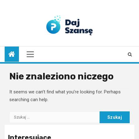
Skip
to
9 sierpnia 2026
content
Primary
Menu
Nie znaleziono niczego
It seems we can’t find what you’re looking for. Perhaps
searching can help.
Szukaj:
Interesujące