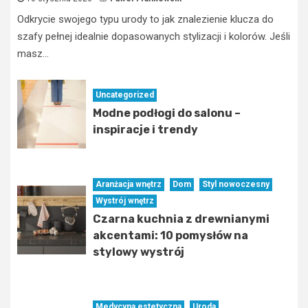
Odkrycie swojego typu urody to jak znalezienie klucza do
szafy pełnej idealnie dopasowanych stylizacji i kolorów. Jeśli
masz...
Uncategorized
Modne podłogi do salonu –
inspiracje i trendy
Aranżacja wnętrz
Dom
Styl nowoczesny
Wystrój wnętrz
Czarna kuchnia z drewnianymi
akcentami: 10 pomysłów na
stylowy wystrój
Medycyna estetyczna
Uroda