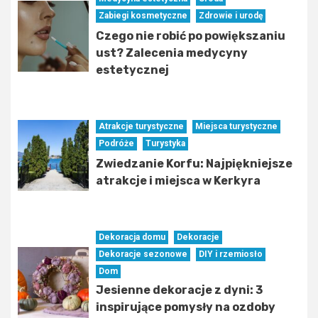
Zabiegi kosmetyczne
Zdrowie i urodę
Czego nie robić po powiększaniu
ust? Zalecenia medycyny
estetycznej
Atrakcje turystyczne
Miejsca turystyczne
Podróże
Turystyka
Zwiedzanie Korfu: Najpiękniejsze
atrakcje i miejsca w Kerkyra
Dekoracja domu
Dekoracje
Dekoracje sezonowe
DIY i rzemiosło
Dom
Jesienne dekoracje z dyni: 3
inspirujące pomysły na ozdoby