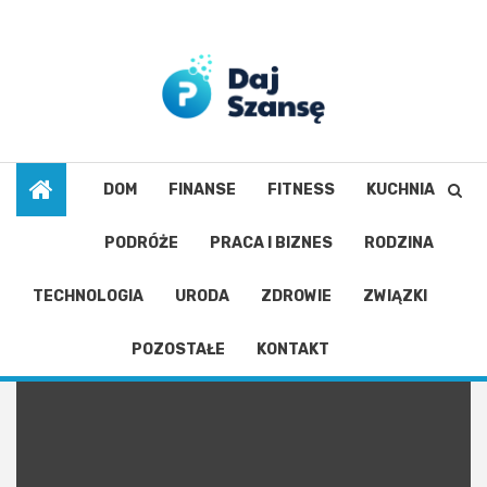
Skip
to
8 sierpnia 2026
content
DOM
FINANSE
FITNESS
KUCHNIA
PODRÓŻE
PRACA I BIZNES
RODZINA
Badania lekarskie
TECHNOLOGIA
URODA
ZDROWIE
ZWIĄZKI
POZOSTAŁE
KONTAKT