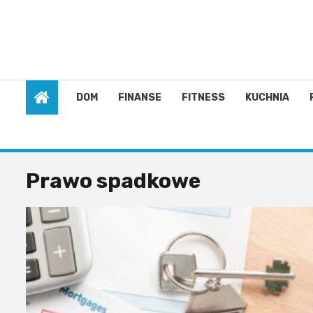
Skip
to
content
8 sierpnia 2026
DOM
FINANSE
FITNESS
KUCHNIA
Prawo spadkowe