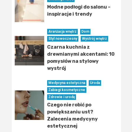
Modne podłogi do salonu –
inspiracje i trendy
Aranżacja wnętrz
Dom
Styl nowoczesny
Wystrój wnętrz
Czarna kuchnia z
drewnianymi akcentami: 10
pomysłów na stylowy
wystrój
Medycyna estetyczna
Uroda
Zabiegi kosmetyczne
Zdrowie i urodę
Czego nie robić po
powiększaniu ust?
Zalecenia medycyny
estetycznej