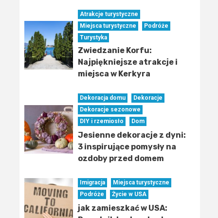
Atrakcje turystyczne
Miejsca turystyczne
Podróże
Turystyka
Zwiedzanie Korfu:
Najpiękniejsze atrakcje i
miejsca w Kerkyra
Dekoracja domu
Dekoracje
Dekoracje sezonowe
DIY i rzemiosło
Dom
Jesienne dekoracje z dyni:
3 inspirujące pomysły na
ozdoby przed domem
Imigracja
Miejsca turystyczne
Podróże
Życie w USA
jak zamieszkać w USA: