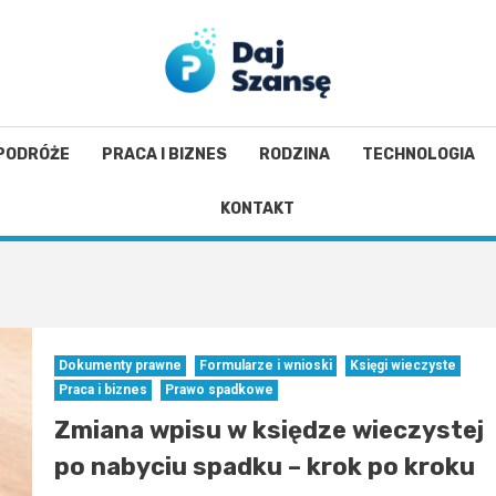
PODRÓŻE
PRACA I BIZNES
RODZINA
TECHNOLOGIA
KONTAKT
Dokumenty prawne
Formularze i wnioski
Księgi wieczyste
Praca i biznes
Prawo spadkowe
Zmiana wpisu w księdze wieczystej
po nabyciu spadku – krok po kroku