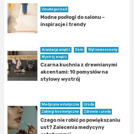
Uncategorized
Modne podłogi do salonu –
inspiracje i trendy
Aranżacja wnętrz
Dom
Styl nowoczesny
Wystrój wnętrz
Czarna kuchnia z drewnianymi
akcentami: 10 pomysłów na
stylowy wystrój
Medycyna estetyczna
Uroda
Zabiegi kosmetyczne
Zdrowie i urodę
Czego nie robić po powiększaniu
ust? Zalecenia medycyny