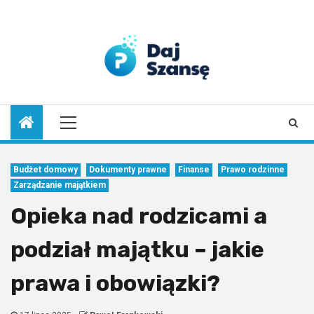
Skip
to
6 sierpnia 2026
content
Primary
Menu
Budżet domowy
Dokumenty prawne
Finanse
Prawo rodzinne
Zarządzanie majątkiem
Opieka nad rodzicami a
podział majątku – jakie
prawa i obowiązki?