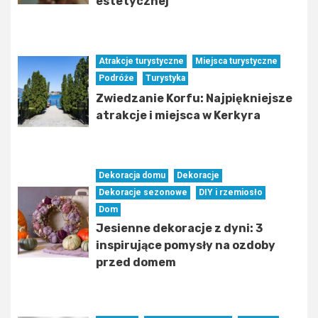
estetycznej
Atrakcje turystyczne
Miejsca turystyczne
Podróże
Turystyka
Zwiedzanie Korfu: Najpiękniejsze
atrakcje i miejsca w Kerkyra
Dekoracja domu
Dekoracje
Dekoracje sezonowe
DIY i rzemiosło
Dom
Jesienne dekoracje z dyni: 3
inspirujące pomysły na ozdoby
przed domem