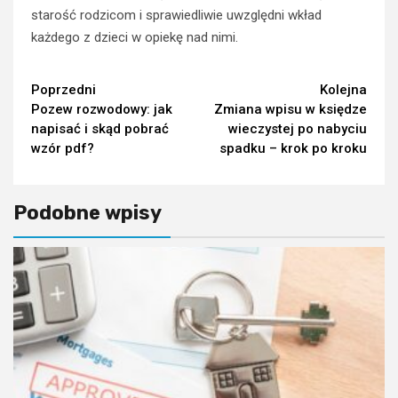
starość rodzicom i sprawiedliwie uwzględni wkład
każdego z dzieci w opiekę nad nimi.
Continue
Poprzedni
Kolejna
Pozew rozwodowy: jak
Zmiana wpisu w księdze
Reading
napisać i skąd pobrać
wieczystej po nabyciu
wzór pdf?
spadku – krok po kroku
Podobne wpisy