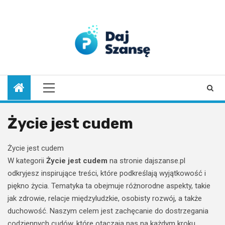
Skip
to
7 sierpnia 2026
content
Primary
Menu
Życie jest cudem
Życie jest cudem
W kategorii
Życie jest cudem
na stronie dajszanse.pl
odkryjesz inspirujące treści, które podkreślają wyjątkowość i
piękno życia. Tematyka ta obejmuje różnorodne aspekty, takie
jak zdrowie, relacje międzyludzkie, osobisty rozwój, a także
duchowość. Naszym celem jest zachęcanie do dostrzegania
codziennych cudów, które otaczają nas na każdym kroku.