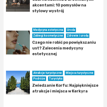
akcentami: 10 pomysłów na
stylowy wystrój
Medycyna estetyczna
Uroda
Zabiegi kosmetyczne
Zdrowie i urodę
Czego nie robić po powiększaniu
ust? Zalecenia medycyny
estetycznej
Atrakcje turystyczne
Miejsca turystyczne
Podróże
Turystyka
Zwiedzanie Korfu: Najpiękniejsze
atrakcje i miejsca w Kerkyra