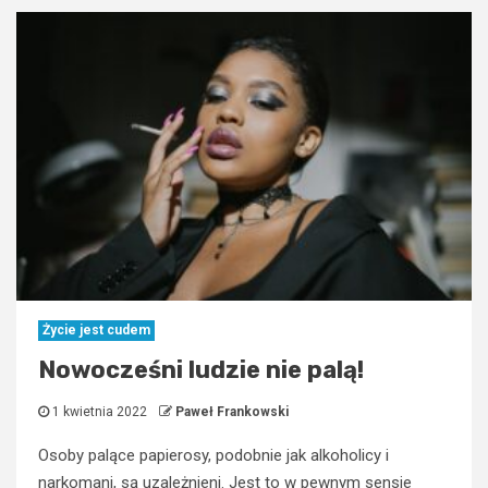
Życie jest cudem
Nowocześni ludzie nie palą!
1 kwietnia 2022
Paweł Frankowski
Osoby palące papierosy, podobnie jak alkoholicy i
narkomani, są uzależnieni. Jest to w pewnym sensie